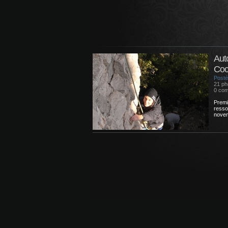
Aut
Coc
Posté
21 ph
0 com
Premi
resso
novem