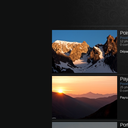
Poi
Posté
12 ph
0 com
Dépar
Pay
Posté 
25 ph
0 com
Paysa
Por