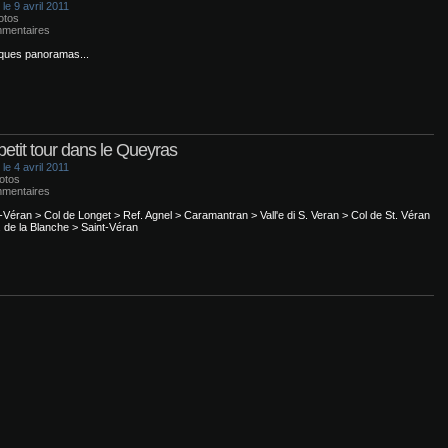
le 9 avril 2011
otos
mentaires
ues panoramas...
petit tour dans le Queyras
le 4 avril 2011
otos
mentaires
-Véran > Col de Longet > Ref. Agnel > Caramantran > Vall'e di S. Veran > Col de St. Véran
. de la Blanche > Saint-Véran