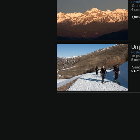
Posté 
11 ph
4 com
Quelq
Un 
Posté 
18 ph
5 com
Saint
> Ref