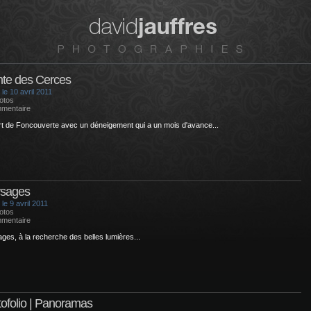
nte des Cerces
 le 10 avril 2011
otos
mentaire
t de Foncouverte avec un déneigement qui a un mois d'avance...
sages
le 9 avril 2011
otos
mentaire
ges, à la recherche des belles lumières...
tofolio | Panoramas