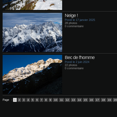
Neige !
Posté le 17 janvier 2025
28 photos
0 commentaire
Bec de l'homme
Posté le 2 juin 2024
22 photos
0 commentaire
Page :
1
2
3
4
5
6
7
8
9
10
11
12
13
14
15
16
17
18
19
20