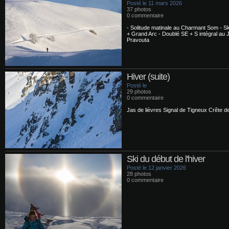
Posté le 11 mars 2026
37 photos
0 commentaire
- Solitude matinale au Charmant Som - Ski 
+ Grand Arc - Doublé SE + S intégral au J
Pravouta
Hiver (suite)
Posté le
29 photos
0 commentaire
Jas de lièvres Signal de Tigneux Crête d
Ski du début de l'hiver
Posté le 12 janvier 2026
28 photos
0 commentaire