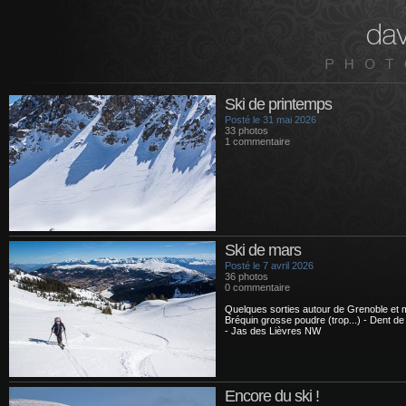
Ski de printemps
Posté le 31 mai 2026
33 photos
1 commentaire
Ski de mars
Posté le 7 avril 2026
36 photos
0 commentaire
Quelques sorties autour de Grenoble et 
Bréquin grosse poudre (trop...) - Dent de
- Jas des Lièvres NW
Encore du ski !