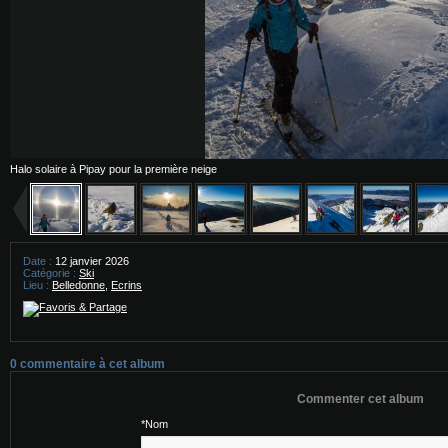
Halo solaire à Pipay pour la première neige
Date :
12 janvier 2026
Catégorie :
Ski
Lieu :
Belledonne
,
Ecrins
0
commentaire à cet album
Commenter cet album
*Nom